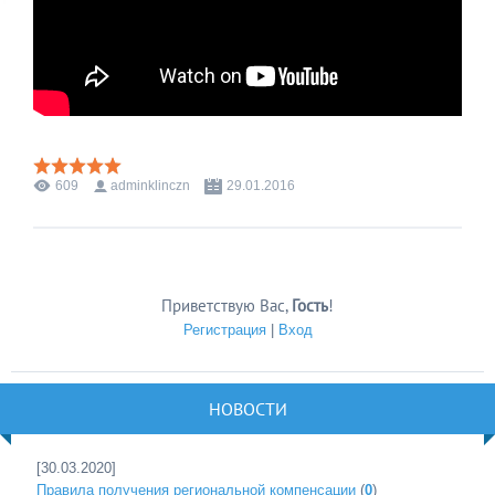
609
adminklinczn
29.01.2016
Приветствую Вас
,
Гость
!
Регистрация
|
Вход
НОВОСТИ
[30.03.2020]
Правила получения региональной компенсации
(
0
)