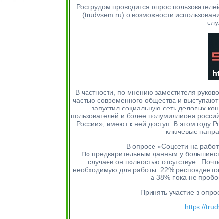
Рострудом проводится опрос пользователе
(trudvsem.ru) о возможности использован
слу
В частности, по мнению заместителя руков
частью современного общества и выступают 
запустил социальную сеть деловых конта
пользователей и более полумиллиона россий
России», имеют к ней доступ. В этом году 
ключевые напра
В опросе «Соцсети на работ
По предварительным данным у большинств
случаев он полностью отсутствует. По
необходимую для работы. 22% респондентов
а 38% пока не пробо
Принять участие в опро
https://tr