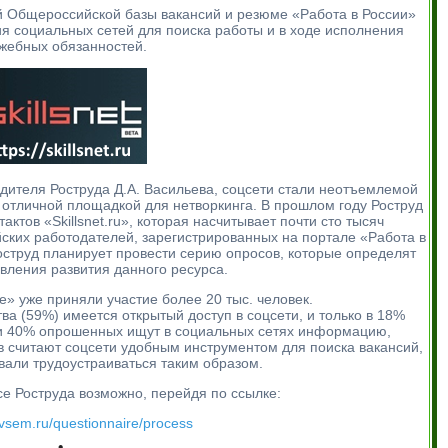
й Общероссийской базы вакансий и резюме «Работа в России»
ия социальных сетей для поиска работы и в ходе исполнения
жебных обязанностей.
одителя Роструда Д.А. Васильева, соцсети стали неотъемлемой
отличной площадкой для нетворкинга. В прошлом году Роструд
ктов «Skillsnet.ru», которая насчитывает почти сто тысяч
ских работодателей, зарегистрированных на портале «Работа в
Роструд планирует провести серию опросов, которые определят
вления развития данного ресурса.
е» уже приняли участие более 20 тыс. человек.
а (59%) имеется открытый доступ в соцсети, и только в 18%
чти 40% опрошенных ищут в социальных сетях информацию,
 считают соцсети удобным инструментом для поиска вакансий,
вали трудоустраиваться таким образом.
се Роструда возможно, перейдя по ссылке:
udvsem.ru/questionnaire/process