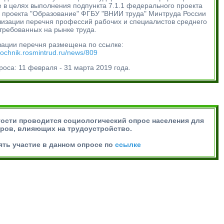
е в целях выполнения подпункта 7.1.1 федерального проекта
проекта "Образование" ФГБУ "ВНИИ труда" Минтруда России
лизации перечня профессий рабочих и специалистов cреднего
стребованных на рынке труда.
зации перечня размещена по ссылке:
vochnik.rosmintrud.ru/news/809
оса: 11 февраля - 31 марта 2019 года.
тости проводится социологический опрос населения для
ров, влияющих на трудоустройство.
ть участие в данном опросе по
ссылке