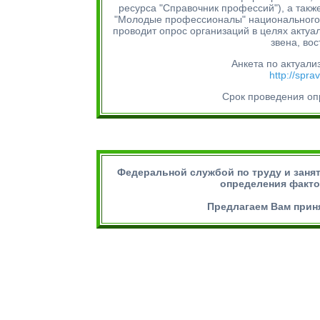
ресурса "Справочник профессий"), а такж
"Молодые профессионалы" национального 
проводит опрос организаций в целях актуа
звена, во
Анкета по актуали
http://spra
Срок проведения опр
Федеральной службой по труду и заня
определения факто
Предлагаем Вам приня