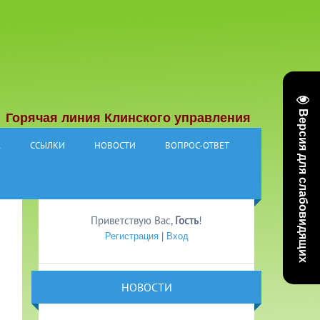
Версия для слабовидящих
ячая линия Клинского управления социальной защ
А
ССЫЛКИ
НОВОСТИ
ВОПРОС-ОТВЕТ
Приветствую Вас
,
Гость
!
Регистрация
|
Вход
НОВОСТИ