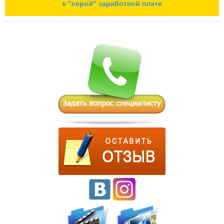
к "серой" заработной плате