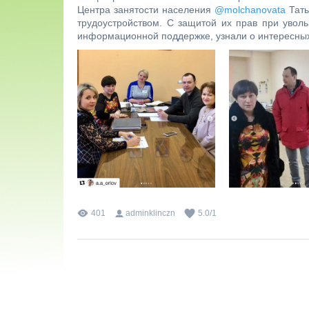
Центра занятости населения
@molchanovata
Тать
трудоустройством. С защитой их прав при уволь
информационной поддержке, узнали о интересных 
401
adminklinczn
5.0
/
1