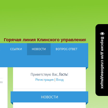
Версия для слабовидящих
ячая линия Клинского управления социальной защ
А
ССЫЛКИ
НОВОСТИ
ВОПРОС-ОТВЕТ
Приветствую Вас
,
Гость
!
Регистрация
|
Вход
:11
НОВОСТИ