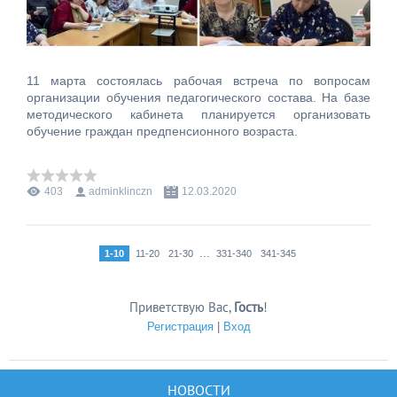
11 марта состоялась рабочая встреча по вопросам
организации обучения педагогического состава. На базе
методического кабинета планируется организовать
обучение граждан предпенсионного возраста.
403
adminklinczn
12.03.2020
...
1-10
11-20
21-30
331-340
341-345
Приветствую Вас
,
Гость
!
Регистрация
|
Вход
НОВОСТИ